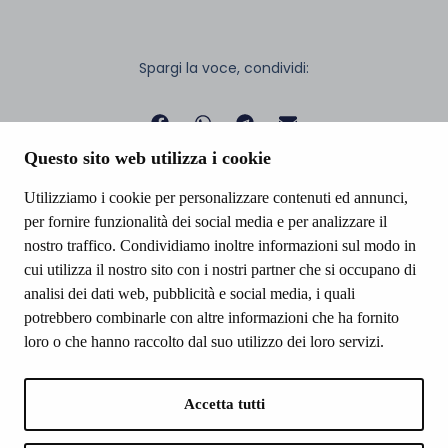
Spargi la voce, condividi:
Questo sito web utilizza i cookie
Utilizziamo i cookie per personalizzare contenuti ed annunci,
per fornire funzionalità dei social media e per analizzare il
nostro traffico. Condividiamo inoltre informazioni sul modo in
cui utilizza il nostro sito con i nostri partner che si occupano di
analisi dei dati web, pubblicità e social media, i quali
potrebbero combinarle con altre informazioni che ha fornito
loro o che hanno raccolto dal suo utilizzo dei loro servizi.
SNEF SSD a.r.l.
Via della Libertà, 15, 22036 Erba CO
P.Iva 02996870131
Accetta tutti
+39 031.3333556
info.erba@snef.it