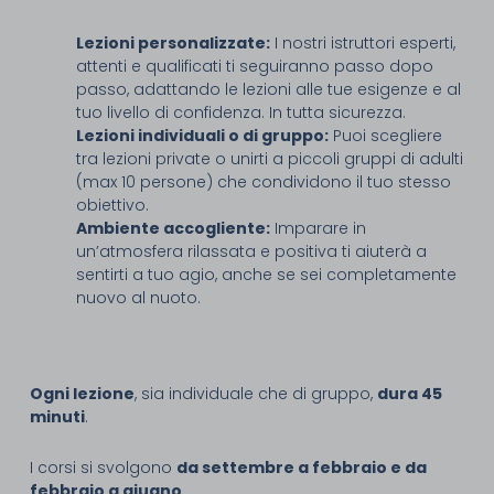
Lezioni personalizzate:
I nostri istruttori esperti,
attenti e qualificati ti seguiranno passo dopo
passo, adattando le lezioni alle tue esigenze e al
tuo livello di confidenza. In tutta sicurezza.
Lezioni individuali o di gruppo:
Puoi scegliere
tra lezioni private o unirti a piccoli gruppi di adulti
(max 10 persone) che condividono il tuo stesso
obiettivo.
Ambiente accogliente:
Imparare in
un’atmosfera rilassata e positiva ti aiuterà a
sentirti a tuo agio, anche se sei completamente
nuovo al nuoto.
Ogni lezione
, sia individuale che di gruppo,
dura 45
minuti
.
I corsi si svolgono
da settembre a febbraio e da
febbraio a giugno
.