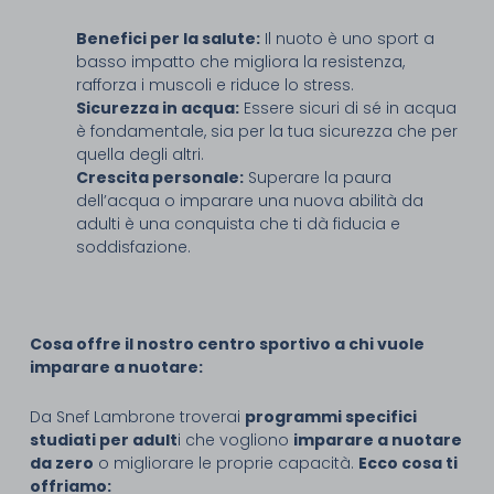
Benefici per la salute:
Il nuoto è uno sport a
basso impatto che migliora la resistenza,
rafforza i muscoli e riduce lo stress.
Sicurezza in acqua:
Essere sicuri di sé in acqua
è fondamentale, sia per la tua sicurezza che per
quella degli altri.
Crescita personale:
Superare la paura
dell’acqua o imparare una nuova abilità da
adulti è una conquista che ti dà fiducia e
soddisfazione.
Cosa offre il nostro centro sportivo a chi vuole
imparare a nuotare:
Da Snef Lambrone troverai
programmi specifici
studiati per adult
i che vogliono
imparare a nuotare
da zero
o migliorare le proprie capacità.
Ecco cosa ti
offriamo: