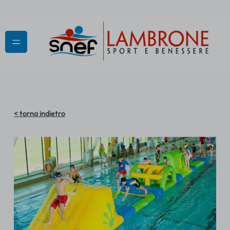
Vai
al
contenuto
< torna indietro