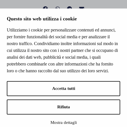
Questo sito web utilizza i cookie
Utilizziamo i cookie per personalizzare contenuti ed annunci,
per fornire funzionalità dei social media e per analizzare il
nostro traffico. Condividiamo inoltre informazioni sul modo in
cui utilizza il nostro sito con i nostri partner che si occupano di
analisi dei dati web, pubblicità e social media, i quali
potrebbero combinarle con altre informazioni che ha fornito
loro o che hanno raccolto dal suo utilizzo dei loro servizi.
SNEF SSD a.r.l.
Via della Libertà, 15, 22036 Erba CO
P.Iva 02996870131
Accetta tutti
+39 031.3333556
info.erba@snef.it
Rifiuta
Privacy e Cookie
Modello Organizzativo E Di Controllo Dell’ Attività Sportiva
Mostra dettagli