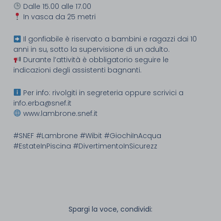
Dalle 15.00 alle 17.00
In vasca da 25 metri
Il gonfiabile è riservato a bambini e ragazzi dai 10
anni in su, sotto la supervisione di un adulto.
Durante l’attività è obbligatorio seguire le
indicazioni degli assistenti bagnanti.
Per info: rivolgiti in segreteria oppure scrivici a
info.erba@snef.it
www.lambrone.snef.it
#SNEF #Lambrone #Wibit #GiochiInAcqua
#EstateInPiscina #DivertimentoInSicurezz
Spargi la voce, condividi: