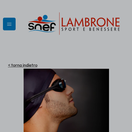
Vai
al
contenuto
< torna indietro