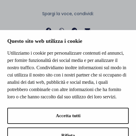
Spargi la voce, condividi:
Questo sito web utilizza i cookie
Utilizziamo i cookie per personalizzare contenuti ed annunci,
per fornire funzionalità dei social media e per analizzare il
nostro traffico. Condividiamo inoltre informazioni sul modo in
cui utilizza il nostro sito con i nostri partner che si occupano di
analisi dei dati web, pubblicità e social media, i quali
potrebbero combinarle con altre informazioni che ha fornito
loro o che hanno raccolto dal suo utilizzo dei loro servizi.
SNEF SSD a.r.l.
Via della Libertà, 15, 22036 Erba CO
P.Iva 02996870131
Accetta tutti
+39 031.3333556
info.erba@snef.it
Rifiuta