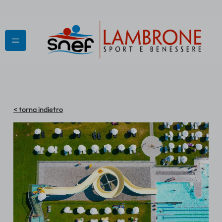
Vai
al
contenuto
< torna indietro